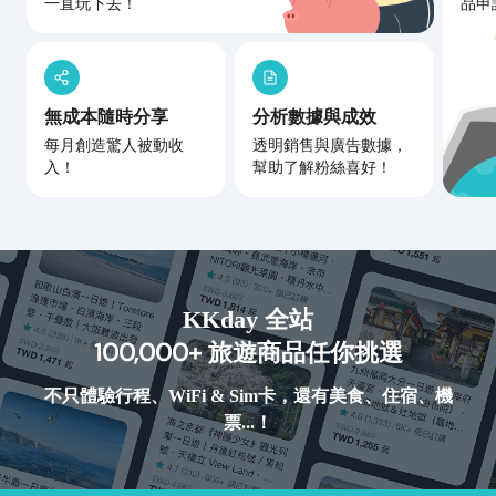
一直玩下去！
品申
無成本隨時分享
分析數據與成效
每月創造驚人被動收
透明銷售與廣告數據，
入！
幫助了解粉絲喜好！
KKday 全站
100,000+
旅遊商品任你挑選
不只體驗行程、WiFi & Sim卡，還有美食、住宿、機
票...！