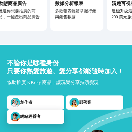
動態商品廣告
數據分析報表
清楚可視
挑選你想要推廣的商
多款報表輕鬆掌握行銷
達標升級
品，一鍵產出商品廣告
與銷售數據
200 美元
不論你是哪種身份
只要你熱愛旅遊、愛分享都能隨時加入！
協助推廣 KKday 商品，讓玩樂分享持續變現
創作者
部落客
網站經營者