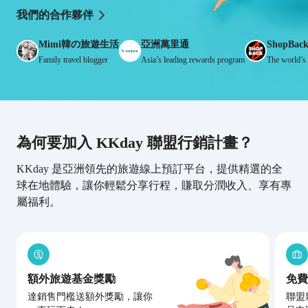
我們的合作夥伴
Mimi韓の旅遊生活
亞洲萬里通
ShopBac
Family travel blogger
Asia’s leading rewards program
為何要加入 KKday 聯盟行銷計畫？
KKday 是亞洲領先的旅遊線上預訂平台，提供精選的全
球在地體驗，讓你輕鬆分享行程，賺取分潤收入、享有專
屬福利。
額外旅遊基金獎勵
免費
達銷售門檻送額外獎勵，讓你
聯盟