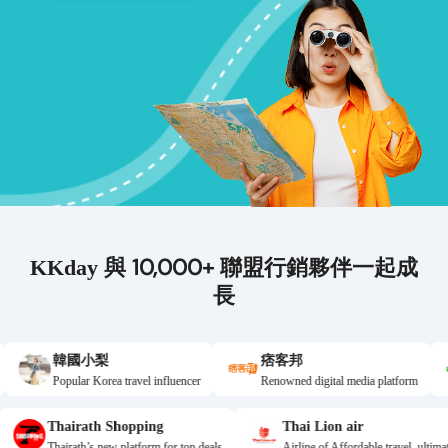
10,000+
KKday 與
聯盟行銷夥伴一起成
長
國小梨
痞客邦
LIN
ular Korea travel influencer
Renowned digital media platform
One-sto
Thairath Shopping
Thai Lion air
ls & codes
Thairath’s new platform for top deals
Airline of Affordable t