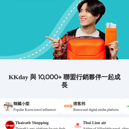
10,000+
KKday 與
聯盟行銷夥伴一起成
長
國小梨
痞客邦
LINE
ar Korea travel influencer
Renowned digital media platform
One-stop t
Thairath Shopping
Thai Lion air
eals & codes
Thairath’s new platform for top deals
Airline of Affordable