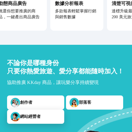
動態商品廣告
數據分析報表
清楚可視
挑選你想要推廣的商
多款報表輕鬆掌握行銷
達標升級
品，一鍵產出商品廣告
與銷售數據
200 美元
不論你是哪種身份
只要你熱愛旅遊、愛分享都能隨時加入！
協助推廣 KKday 商品，讓玩樂分享持續變現
創作者
部落客
網站經營者