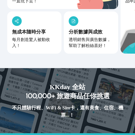
一直玩下去！
品申
無成本隨時分享
分析數據與成效
每月創造驚人被動收
透明銷售與廣告數據，
入！
幫助了解粉絲喜好！
KKday 全站
100,000+
旅遊商品任你挑選
不只體驗行程、WiFi & Sim卡，還有美食、住宿、機
票...！