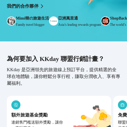
我們的合作夥伴
Mimi韓の旅遊生活
亞洲萬里通
ShopBac
Family travel blogger
Asia’s leading rewards program
為何要加入 KKday 聯盟行銷計畫？
KKday 是亞洲領先的旅遊線上預訂平台，提供精選的全
球在地體驗，讓你輕鬆分享行程，賺取分潤收入、享有專
屬福利。
額外旅遊基金獎勵
免費
達銷售門檻送額外獎勵，讓你
聯盟