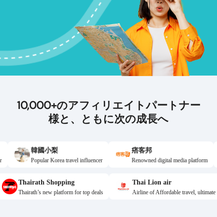
10,000+
のアフィリエイトパートナー
様と、ともに次の成長へ
韓國小梨
痞客邦
LIN
pular Korea travel influencer
Renowned digital media platform
One-sto
Thairath Shopping
Thai Lion air
s & codes
Thairath’s new platform for top deals
Airline of Affordable t