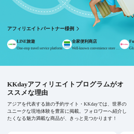
アフィリエイトパートナー様例
LINE旅遊
全家便利商店
Fu
One-stop travel service platform
Well-known convenience store chain
Glo
KKdayアフィリエイトプログラムがオ
ススメな理由
アジアを代表する旅の予約サイト・KKdayでは、世界の
ユニークな現地体験を豊富に掲載。フォロワーへ紹介し
たくなる魅力満載な商品が、きっと見つかります！