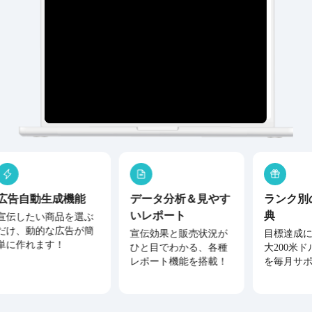
広告自動生成機能
データ分析＆見やす
ランク別
いレポート
典
宣伝したい商品を選ぶ
だけ、動的な広告が簡
宣伝効果と販売状況が
目標達成
単に作れます！
ひと目でわかる、各種
大200米
レポート機能を搭載！
を毎月サ